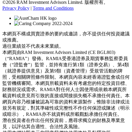
©2026 RAM Investment Advisors Limited. 版權所有。
Privacy Policy
|
Terms and Conditions
本網頁不構成買賣證券的要約或邀請，亦不提供任何投資建議
或推薦。
過往業績並不代表未來業績。
本網頁由RAM Investment Advisors Limited (CE BGL803)
（“RAMIA”）發佈。RAMIA受香港證券及期貨事務監察委員
會（“證監會”）監管，並持有進行第1類（證券交易）、第4類
（就證券提供意見）及第9類（資產管理）受規管活動的牌
照，受相關牌照條件限制。本網頁內容未經香港證監會或任何
監管機構審閱。本網頁所載資料未有考慮您的特定投資目標、
財務狀況或需求。RAMIA對任何人士因使用或依賴本網頁所
載資料或意見而引致的直接或間接損失概不承擔任何責任。本
網頁內容乃根據被認為可靠的資料來源製作，惟除非法律或法
規另有規定，對其準確性或完整性不作任何保證或陳述（明示
或暗示），RAMIA亦不就資料或所載觀點承擔任何責任。
潛在投資者在作出任何投資前，應尋求獨立的財務及專業意
見，以評估其合適性、合法性及風險。