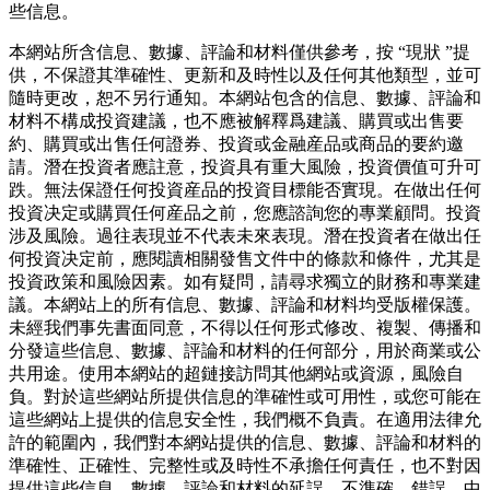
些信息。
本網站所含信息、數據、評論和材料僅供參考，按 “現狀 ”提
供，不保證其準確性、更新和及時性以及任何其他類型，並可
隨時更改，恕不另行通知。本網站包含的信息、數據、評論和
材料不構成投資建議，也不應被解釋爲建議、購買或出售要
約、購買或出售任何證券、投資或金融産品或商品的要約邀
請。潛在投資者應註意，投資具有重大風險，投資價值可升可
跌。無法保證任何投資産品的投資目標能否實現。在做出任何
投資决定或購買任何産品之前，您應諮詢您的專業顧問。投資
涉及風險。過往表現並不代表未來表現。潛在投資者在做出任
何投資决定前，應閱讀相關發售文件中的條款和條件，尤其是
投資政策和風險因素。如有疑問，請尋求獨立的財務和專業建
議。本網站上的所有信息、數據、評論和材料均受版權保護。
未經我們事先書面同意，不得以任何形式修改、複製、傳播和
分發這些信息、數據、評論和材料的任何部分，用於商業或公
共用途。使用本網站的超鏈接訪問其他網站或資源，風險自
負。對於這些網站所提供信息的準確性或可用性，或您可能在
這些網站上提供的信息安全性，我們概不負責。在適用法律允
許的範圍內，我們對本網站提供的信息、數據、評論和材料的
準確性、正確性、完整性或及時性不承擔任何責任，也不對因
提供這些信息、數據、評論和材料的延誤、不準確、錯誤、中