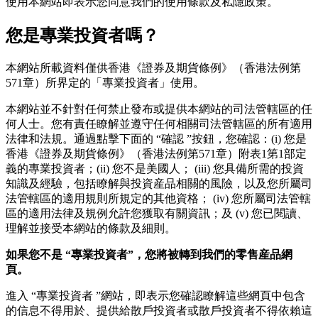
使用本網站即表示您同意我們的使用條款及私隱政策。
您是專業投資者嗎？
本網站所載資料僅供香港《證券及期貨條例》（香港法例第
571章）所界定的「專業投資者」使用。
本網站並不針對任何禁止發布或提供本網站的司法管轄區的任
何人士。您有責任瞭解並遵守任何相關司法管轄區的所有適用
法律和法規。通過點擊下面的 “確認 ”按鈕，您確認：(i) 您是
香港《證券及期貨條例》（香港法例第571章）附表1第1部定
義的專業投資者；(ii) 您不是美國人； (iii) 您具備所需的投資
知識及經驗，包括瞭解與投資産品相關的風險，以及您所屬司
法管轄區的適用規則所規定的其他資格； (iv) 您所屬司法管轄
區的適用法律及規例允許您獲取有關資訊；及 (v) 您已閱讀、
理解並接受本網站的條款及細則。
如果您不是
“
專業投資者
”
，您將被轉到我們的零售産品網
頁。
進入 “專業投資者 ”網站，即表示您確認瞭解這些網頁中包含
的信息不得用於、提供給散戶投資者或散戶投資者不得依賴這