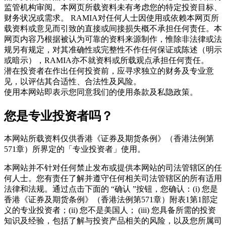
监管机构审阅。本网页所载资料未有考虑您的特定投资目标、
财务状况或需求。 RAMIA对任何人士因使用或依赖本网页所
载资料或意见而引致的直接或间接损失概不承担任何责任。本
网页内容乃根据被认为可靠的资料来源制作，惟除非法律或法
规另有规定，对其准确性或完整性不作任何保证或陈述（明示
或暗示），RAMIA亦不就资料或所载观点承担任何责任。
潜在投资者在作出任何投资前，应寻求独立的财务及专业意
见，以评估其合适性、合法性及风险。
使用本网站即表示您同意我们的使用条款及私隐政策。
您是专业投资者吗？
本网站所载资料仅供香港《证券及期货条例》（香港法例第
571章）所界定的「专业投资者」使用。
本网站并不针对任何禁止发布或提供本网站的司法管辖区的任
何人士。您有责任了解并遵守任何相关司法管辖区的所有适用
法律和法规。通过点击下面的 “确认 ”按钮，您确认：(i) 您是
香港《证券及期货条例》（香港法例第571章）附表1第1部定
义的专业投资者；(ii) 您不是美国人； (iii) 您具备所需的投资
知识及经验，包括了解与投资产品相关的风险，以及您所属司