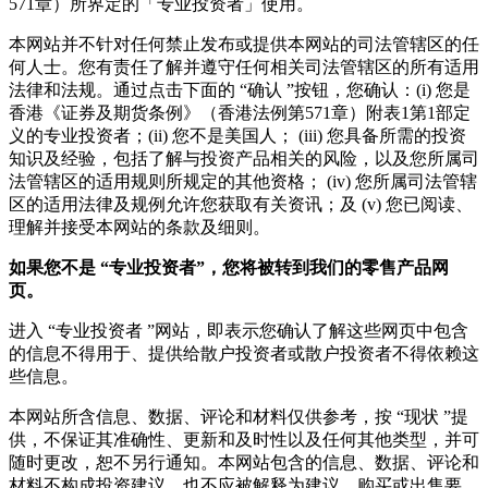
571章）所界定的「专业投资者」使用。
本网站并不针对任何禁止发布或提供本网站的司法管辖区的任
何人士。您有责任了解并遵守任何相关司法管辖区的所有适用
法律和法规。通过点击下面的 “确认 ”按钮，您确认：(i) 您是
香港《证券及期货条例》（香港法例第571章）附表1第1部定
义的专业投资者；(ii) 您不是美国人； (iii) 您具备所需的投资
知识及经验，包括了解与投资产品相关的风险，以及您所属司
法管辖区的适用规则所规定的其他资格； (iv) 您所属司法管辖
区的适用法律及规例允许您获取有关资讯；及 (v) 您已阅读、
理解并接受本网站的条款及细则。
如果您不是
“
专业投资者
”
，您将被转到我们的零售产品网
页。
进入 “专业投资者 ”网站，即表示您确认了解这些网页中包含
的信息不得用于、提供给散户投资者或散户投资者不得依赖这
些信息。
本网站所含信息、数据、评论和材料仅供参考，按 “现状 ”提
供，不保证其准确性、更新和及时性以及任何其他类型，并可
随时更改，恕不另行通知。本网站包含的信息、数据、评论和
材料不构成投资建议，也不应被解释为建议、购买或出售要