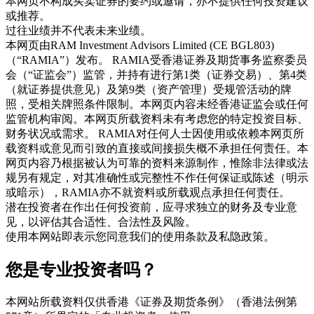
本网页不构成买卖证券的要约或邀请，亦不提供任何投资建议
或推荐。
过往业绩并不代表未来业绩。
本网页由RAM Investment Advisors Limited (CE BGL803)
（“RAMIA”）发布。 RAMIA受香港证券及期货事务监察委员
会（“证监会”）监管，并持有进行第1类（证券交易）、第4类
（就证券提供意见）及第9类（资产管理）受规管活动的牌
照，受相关牌照条件限制。本网页内容未经香港证监会或任何
监管机构审阅。本网页所载资料未有考虑您的特定投资目标、
财务状况或需求。 RAMIA对任何人士因使用或依赖本网页所
载资料或意见而引致的直接或间接损失概不承担任何责任。本
网页内容乃根据被认为可靠的资料来源制作，惟除非法律或法
规另有规定，对其准确性或完整性不作任何保证或陈述（明示
或暗示），RAMIA亦不就资料或所载观点承担任何责任。
潜在投资者在作出任何投资前，应寻求独立的财务及专业意
见，以评估其合适性、合法性及风险。
使用本网站即表示您同意我们的使用条款及私隐政策。
您是专业投资者吗？
本网站所载资料仅供香港《证券及期货条例》（香港法例第