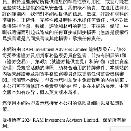
負。對於這些網站所提供信息的準確性或可用性，或您可能在
這些網站上提供的信息安全性，我們概不負責。在適用法律允
許的範圍內，我們對本網站提供的信息、數據、評論和材料的
準確性、正確性、完整性或及時性不承擔任何責任，也不對因
提供這些信息、數據、評論和材料的延誤、不準確、錯誤、中
斷或遺漏而引起或造成的任何直接或間接損害（無論是侵權行
爲損害還是合同損害或其他損害）承擔任何責任。
本網站由 RAM Investment Advisors Limited 編制及發布，該公
司受香港證券及期貨事務監察委員會監管，並持有開展第1類
（證券交易）、第4類（就證券提供意見）和第9類（提供資産
管理）受規管活動的牌照，須符合適用的持牌條件。本網站的
內容未經證券及期貨事務監察委員會或香港任何監管機構審
閱。您瀏覽本網站，即表示您同意受本免責聲明的內容約束，
本公司可不時修訂本免責聲明的內容，並在本網站展示。中英
文版本如有歧异，概以英文版本爲准。
您使用本網站即表示您接受本公司的條款及細則以及私隱政
策。
版權所有 2024 RAM Investment Advisors Limited。保留所有權
利。