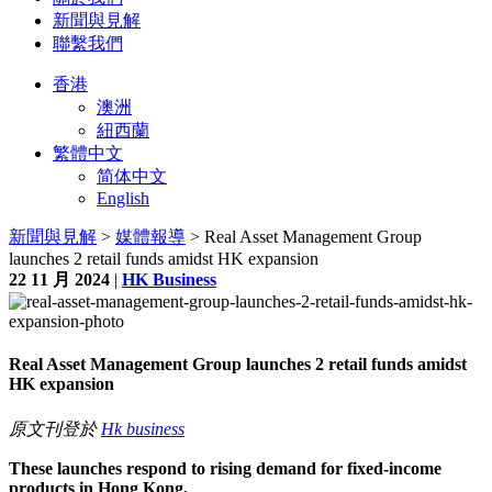
新聞與見解
聯繫我們
香港
澳洲
紐西蘭
繁體中文
简体中文
English
新聞與見解
>
媒體報導
> Real Asset Management Group
launches 2 retail funds amidst HK expansion
22 11 月 2024
|
HK Business
Real Asset Management Group launches 2 retail funds amidst
HK expansion
原文刊登於
Hk business
These launches respond to rising demand for fixed-income
products in Hong Kong.