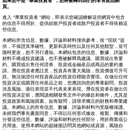
如果您不是
“
專業投資者
”
，您將被轉到我們的零售産品網
頁。
進入 “專業投資者 ”網站，即表示您確認瞭解這些網頁中包含
的信息不得用於、提供給散戶投資者或散戶投資者不得依賴這
些信息。
本網站所含信息、數據、評論和材料僅供參考，按 “現狀 ”提
供，不保證其準確性、更新和及時性以及任何其他類型，並可
隨時更改，恕不另行通知。本網站包含的信息、數據、評論和
材料不構成投資建議，也不應被解釋爲建議、購買或出售要
約、購買或出售任何證券、投資或金融産品或商品的要約邀
請。潛在投資者應註意，投資具有重大風險，投資價值可升可
跌。無法保證任何投資産品的投資目標能否實現。在做出任何
投資决定或購買任何産品之前，您應諮詢您的專業顧問。投資
涉及風險。過往表現並不代表未來表現。潛在投資者在做出任
何投資决定前，應閱讀相關發售文件中的條款和條件，尤其是
投資政策和風險因素。如有疑問，請尋求獨立的財務和專業建
議。本網站上的所有信息、數據、評論和材料均受版權保護。
未經我們事先書面同意，不得以任何形式修改、複製、傳播和
分發這些信息、數據、評論和材料的任何部分，用於商業或公
共用途。使用本網站的超鏈接訪問其他網站或資源，風險自