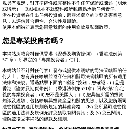
規另有規定，對其準確性或完整性不作任何保證或陳述（明示
或暗示），RAMIA亦不就資料或所載觀點承擔任何責任。
潛在投資者在作出任何投資前，應尋求獨立的財務及專業意
見，以評估其合適性、合法性及風險。
使用本網站即表示您同意我們的使用條款及私隱政策。
您是專業投資者嗎？
本網站所載資料僅供香港《證券及期貨條例》（香港法例第
571章）所界定的「專業投資者」使用。
本網站並不針對任何禁止發布或提供本網站的司法管轄區的任
何人士。您有責任瞭解並遵守任何相關司法管轄區的所有適用
法律和法規。通過點擊下面的 “確認 ”按鈕，您確認：(i) 您是
香港《證券及期貨條例》（香港法例第571章）附表1第1部定
義的專業投資者；(ii) 您不是美國人； (iii) 您具備所需的投資
知識及經驗，包括瞭解與投資産品相關的風險，以及您所屬司
法管轄區的適用規則所規定的其他資格； (iv) 您所屬司法管轄
區的適用法律及規例允許您獲取有關資訊；及 (v) 您已閱讀、
理解並接受本網站的條款及細則。