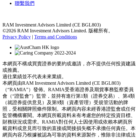
聯繫我們
RAM Investment Advisors Limited (CE BGL803)
©2026 RAM Investment Advisors Limited. 版權所有。
Privacy Policy
|
Terms and Conditions
本網頁不構成買賣證券的要約或邀請，亦不提供任何投資建議
或推薦。
過往業績並不代表未來業績。
本網頁由RAM Investment Advisors Limited (CE BGL803)
（“RAMIA”）發佈。RAMIA受香港證券及期貨事務監察委員
會（“證監會”）監管，並持有進行第1類（證券交易）、第4類
（就證券提供意見）及第9類（資產管理）受規管活動的牌
照，受相關牌照條件限制。本網頁內容未經香港證監會或任何
監管機構審閱。本網頁所載資料未有考慮您的特定投資目標、
財務狀況或需求。RAMIA對任何人士因使用或依賴本網頁所
載資料或意見而引致的直接或間接損失概不承擔任何責任。本
網頁內容乃根據被認為可靠的資料來源製作，惟除非法律或法