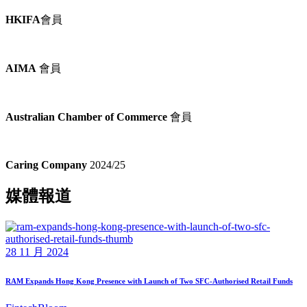
HKIFA
會員
AIMA
會員
Australian Chamber of Commerce
會員
Caring Company
2024/25
媒體報道
28 11 月 2024
RAM Expands Hong Kong Presence with Launch of Two SFC-Authorised Retail Funds