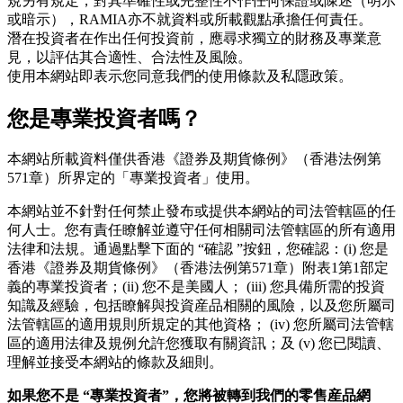
規另有規定，對其準確性或完整性不作任何保證或陳述（明示
或暗示），RAMIA亦不就資料或所載觀點承擔任何責任。
潛在投資者在作出任何投資前，應尋求獨立的財務及專業意
見，以評估其合適性、合法性及風險。
使用本網站即表示您同意我們的使用條款及私隱政策。
您是專業投資者嗎？
本網站所載資料僅供香港《證券及期貨條例》（香港法例第
571章）所界定的「專業投資者」使用。
本網站並不針對任何禁止發布或提供本網站的司法管轄區的任
何人士。您有責任瞭解並遵守任何相關司法管轄區的所有適用
法律和法規。通過點擊下面的 “確認 ”按鈕，您確認：(i) 您是
香港《證券及期貨條例》（香港法例第571章）附表1第1部定
義的專業投資者；(ii) 您不是美國人； (iii) 您具備所需的投資
知識及經驗，包括瞭解與投資産品相關的風險，以及您所屬司
法管轄區的適用規則所規定的其他資格； (iv) 您所屬司法管轄
區的適用法律及規例允許您獲取有關資訊；及 (v) 您已閱讀、
理解並接受本網站的條款及細則。
如果您不是
“
專業投資者
”
，您將被轉到我們的零售産品網