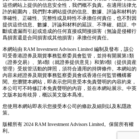
這些網站上提供的信息安全性，我們概不負責。在適用法律允
許的範圍內，我們對本網站提供的信息、數據、評論和材料的
準確性、正確性、完整性或及時性不承擔任何責任，也不對因
提供這些信息、數據、評論和材料的延誤、不準確、錯誤、中
斷或遺漏而引起或造成的任何直接或間接損害（無論是侵權行
爲損害還是合同損害或其他損害）承擔任何責任。
本網站由 RAM Investment Advisors Limited 編制及發布，該公
司受香港證券及期貨事務監察委員會監管，並持有開展第1類
（證券交易）、第4類（就證券提供意見）和第9類（提供資産
管理）受規管活動的牌照，須符合適用的持牌條件。本網站的
內容未經證券及期貨事務監察委員會或香港任何監管機構審
閱。您瀏覽本網站，即表示您同意受本免責聲明的內容約束，
本公司可不時修訂本免責聲明的內容，並在本網站展示。中英
文版本如有歧异，概以英文版本爲准。
您使用本網站即表示您接受本公司的條款及細則以及私隱政
策。
版權所有 2024 RAM Investment Advisors Limited。保留所有權
利。