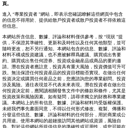
頁。
進入 “專業投資者 ”網站，即表示您確認瞭解這些網頁中包含
的信息不得用於、提供給散戶投資者或散戶投資者不得依賴這
些信息。
本網站所含信息、數據、評論和材料僅供參考，按 “現狀 ”提
供，不保證其準確性、更新和及時性以及任何其他類型，並可
隨時更改，恕不另行通知。本網站包含的信息、數據、評論和
材料不構成投資建議，也不應被解釋爲建議、購買或出售要
約、購買或出售任何證券、投資或金融産品或商品的要約邀
請。潛在投資者應註意，投資具有重大風險，投資價值可升可
跌。無法保證任何投資産品的投資目標能否實現。在做出任何
投資决定或購買任何産品之前，您應諮詢您的專業顧問。投資
涉及風險。過往表現並不代表未來表現。潛在投資者在做出任
何投資决定前，應閱讀相關發售文件中的條款和條件，尤其是
投資政策和風險因素。如有疑問，請尋求獨立的財務和專業建
議。本網站上的所有信息、數據、評論和材料均受版權保護。
未經我們事先書面同意，不得以任何形式修改、複製、傳播和
分發這些信息、數據、評論和材料的任何部分，用於商業或公
共用途。使用本網站的超鏈接訪問其他網站或資源，風險自
負。對於這些網站所提供信息的準確性或可用性，或您可能在