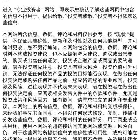
进入 “专业投资者 ”网站，即表示您确认了解这些网页中包含
的信息不得用于、提供给散户投资者或散户投资者不得依赖这
些信息。
本网站所含信息、数据、评论和材料仅供参考，按 “现状 ”提
供，不保证其准确性、更新和及时性以及任何其他类型，并可
随时更改，恕不另行通知。本网站包含的信息、数据、评论和
材料不构成投资建议，也不应被解释为建议、购买或出售要
约、购买或出售任何证券、投资或金融产品或商品的要约邀
请。潜在投资者应注意，投资具有重大风险，投资价值可升可
跌。无法保证任何投资产品的投资目标能否实现。在做出任何
投资决定或购买任何产品之前，您应咨询您的专业顾问。投资
涉及风险。过往表现并不代表未来表现。潜在投资者在做出任
何投资决定前，应阅读相关发售文件中的条款和条件，尤其是
投资政策和风险因素。如有疑问，请寻求独立的财务和专业建
议。本网站上的所有信息、数据、评论和材料均受版权保护。
未经我们事先书面同意，不得以任何形式修改、复制、传播和
分发这些信息、数据、评论和材料的任何部分，用于商业或公
共用途。使用本网站的超链接访问其他网站或资源，风险自
负。对于这些网站所提供信息的准确性或可用性，或您可能在
这些网站上提供的信息安全性，我们概不负责。在适用法律允