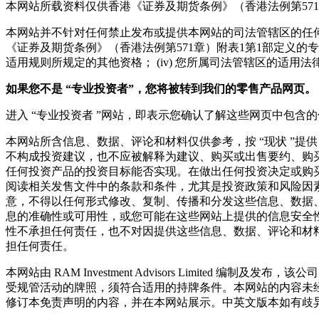
本网站所载资料仅供香港《证券及期货条例》（香港法例第57
本网站并不针对任何禁止发布或提供本网站的司法管辖区的任何人
《证券及期货条例》（香港法例第571章）附表1第1部定义的专业
适用规则所规定的其他资格； (iv) 您所属司法管辖区的适用
如果您不是
“
专业投资者
”
，您将被转到我们的零售产品网页。
进入 “专业投资者 ”网站，即表示您确认了解这些网页中包
本网站所含信息、数据、评论和材料仅供参考，按 “现状 ”
不构成投资建议，也不应被解释为建议、购买或出售要约、购
任何投资产品的投资目标能否实现。在做出任何投资决定或购
阅读相关发售文件中的条款和条件，尤其是投资政策和风险因
意，不得以任何形式修改、复制、传播和分发这些信息、数据
息的准确性或可用性，或您可能在这些网站上提供的信息安全
性不承担任何责任，也不对因提供这些信息、数据、评论和材
担任何责任。
本网站由 RAM Investment Advisors Limit
受规管活动的牌照，须符合适用的持牌条件。本网站的内容未
修订本免责声明的内容，并在本网站展示。中英文版本如有歧