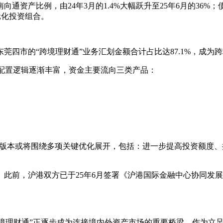
资产比例，由24年3月的1.4%大幅跃升至25年6月的36%；
元化投资组合。
莞四市的“跨境理财通”业务汇划金额合计占比达87.1%，成为
的配置逻辑逐渐丰富，资金主要流向三类产品：
3.0版本或将围绕多项关键优化展开，包括：进一步提高投资额
此前，沪港双方已于25年6月签署《沪港国际金融中心协同发
级，“跨境理财通”正逐步成为连接境内外资产市场的重要桥梁。作