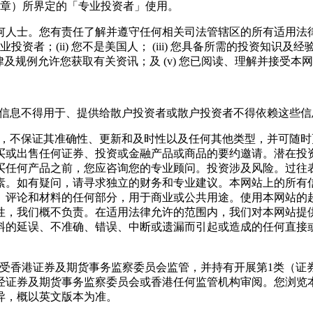
1章）所界定的「专业投资者」使用。
士。您有责任了解并遵守任何相关司法管辖区的所有适用法律和法规
投资者；(ii) 您不是美国人； (iii) 您具备所需的投资知
法律及规例允许您获取有关资讯；及 (v) 您已阅读、理解并接受本
含的信息不得用于、提供给散户投资者或散户投资者不得依赖这些信
提供，不保证其准确性、更新和及时性以及任何其他类型，并可随
买或出售任何证券、投资或金融产品或商品的要约邀请。潜在投
买任何产品之前，您应咨询您的专业顾问。投资涉及风险。过往
素。如有疑问，请寻求独立的财务和专业建议。本网站上的所有
、评论和材料的任何部分，用于商业或公共用途。使用本网站的
性，我们概不负责。在适用法律允许的范围内，我们对本网站提
料的延误、不准确、错误、中断或遗漏而引起或造成的任何直接
ed 编制及发布，该公司受香港证券及期货事务监察委员会监管，并持有开
经证券及期货事务监察委员会或香港任何监管机构审阅。您浏览
异，概以英文版本为准。