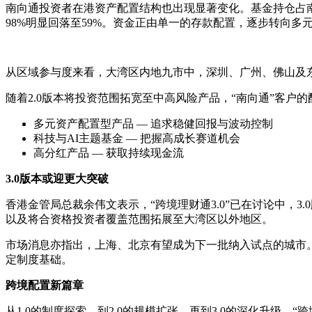
南向通投资者在港资产配置结构也出现显著变化。基金持仓占南向通
98%明显回落至59%。资金正由单一的存款配置，逐步转向多
从区域参与度来看，大湾区内地九市中，深圳、广州、佛山及东
随着2.0版本将投资范围拓宽至中高风险产品，“南向通”客户
多元资产配置型产品 — 追求稳健回报与波动控制
科技与AI主题基金 — 把握高成长赛道机会
高分红产品 — 获取持续现金流
3.0版本或迎更大突破
香港金管局总裁余伟文表示，“跨境理财通3.0”已在讨论中，
以及将合资格投资者覆盖范围拓展至大湾区以外地区。
市场消息亦指出，上海、北京有望成为下一批纳入试点的城市。
定制度基础。
跨境配置新篇章
从1.0的制度探索，到2.0的规模扩张，再到3.0的深化升