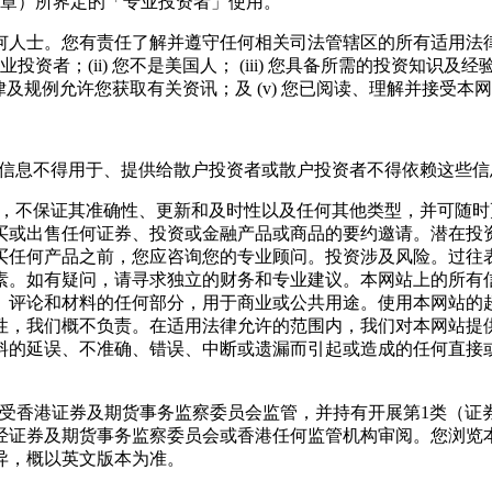
1章）所界定的「专业投资者」使用。
士。您有责任了解并遵守任何相关司法管辖区的所有适用法律和法规
投资者；(ii) 您不是美国人； (iii) 您具备所需的投资知
法律及规例允许您获取有关资讯；及 (v) 您已阅读、理解并接受本
含的信息不得用于、提供给散户投资者或散户投资者不得依赖这些信
提供，不保证其准确性、更新和及时性以及任何其他类型，并可随
买或出售任何证券、投资或金融产品或商品的要约邀请。潜在投
买任何产品之前，您应咨询您的专业顾问。投资涉及风险。过往
素。如有疑问，请寻求独立的财务和专业建议。本网站上的所有
、评论和材料的任何部分，用于商业或公共用途。使用本网站的
性，我们概不负责。在适用法律允许的范围内，我们对本网站提
料的延误、不准确、错误、中断或遗漏而引起或造成的任何直接
ed 编制及发布，该公司受香港证券及期货事务监察委员会监管，并持有开
经证券及期货事务监察委员会或香港任何监管机构审阅。您浏览
异，概以英文版本为准。