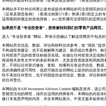
本网站所载资料仅供香港《证券及期货条例》（香港法例第57
本网站并不针对任何禁止发布或提供本网站的司法管辖区的任何人
《证券及期货条例》（香港法例第571章）附表1第1部定义的专业
适用规则所规定的其他资格； (iv) 您所属司法管辖区的适用
如果您不是
“
专业投资者
”
，您将被转到我们的零售产品网页。
进入 “专业投资者 ”网站，即表示您确认了解这些网页中包
本网站所含信息、数据、评论和材料仅供参考，按 “现状 ”
不构成投资建议，也不应被解释为建议、购买或出售要约、购
任何投资产品的投资目标能否实现。在做出任何投资决定或购
阅读相关发售文件中的条款和条件，尤其是投资政策和风险因
意，不得以任何形式修改、复制、传播和分发这些信息、数据
息的准确性或可用性，或您可能在这些网站上提供的信息安全
性不承担任何责任，也不对因提供这些信息、数据、评论和材
担任何责任。
本网站由 RAM Investment Advisors Limit
受规管活动的牌照，须符合适用的持牌条件。本网站的内容未
修订本免责声明的内容，并在本网站展示。中英文版本如有歧